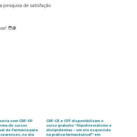
 pesquisa de satisfação
e! 🧑‍📚
ceria com CRF-SP
CRF-CE e CFF disponibilizam o
orma de cursos
curso gratuito: “Hipotireoidismo e
ual de Farmácia para
dislipidemias – um elo esquecido
 cearenses, no dia
na prática farmacêutica?” em