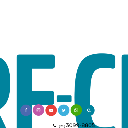
3099-8805
(85)