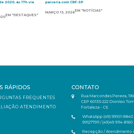
e 2020, às 17h via
parceria com CRF-SP
EM "NOTÍCIAS"
MARÇO 13, 2026
EM "DESTAQUES"
020
S RÁPIDOS
CONTATO
Rua Marcondes Pereira, 116
RGUNTAS FREQUENTES
CEP 60135-222 Dionísio Torr
ALIAÇÃO ATENDIMENTO
Fortaleza - CE
WhatsApp (49) 99101-9840 /
991277911 / (49)49 9114-8160
Recepção / Atendimento 