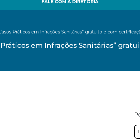
FALE COM A DIRETORIA
asos Práticos em Infrações Sanitárias” gratuito e com certificaç
Práticos em Infrações Sanitárias” gratui
P
Pe
por