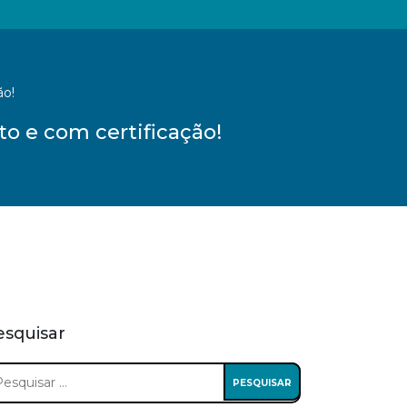
ão!
to e com certificação!
esquisar
squisar
: