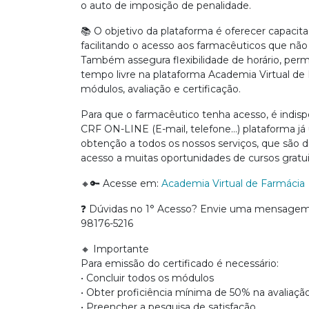
o auto de imposição de penalidade.
📚 O objetivo da plataforma é oferecer capacita
facilitando o acesso aos farmacêuticos que nã
Também assegura flexibilidade de horário, per
tempo livre na plataforma Academia Virtual de 
módulos, avaliação e certificação.
Para que o farmacêutico tenha acesso, é indisp
CRF ON-LINE (E-mail, telefone…) plataforma já u
obtenção a todos os nossos serviços, que são
acesso a muitas oportunidades de cursos gratui
🔸🔑 Acesse em:
Academia Virtual de Farmácia
❓ Dúvidas no 1° Acesso? Envie uma mensagem 
98176-5216
🔸 Importante
Para emissão do certificado é necessário:
• Concluir todos os módulos
• Obter proficiência mínima de 50% na avaliaçã
• Preencher a pesquisa de satisfação