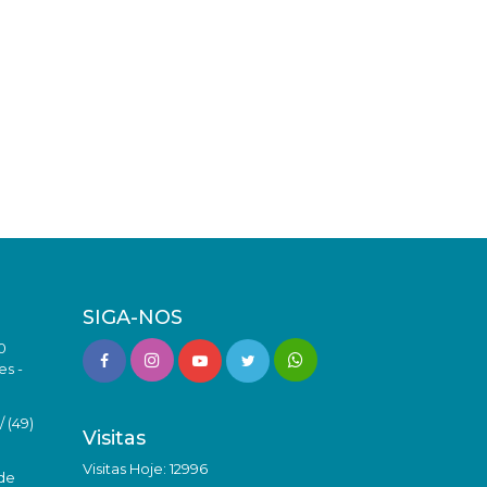
SIGA-NOS
0
es -
 (49)
Visitas
Visitas Hoje: 12996
de