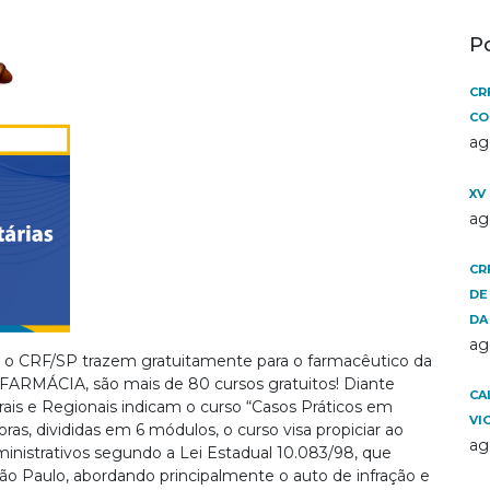
P
CR
CO
ag
XV
ag
CR
DE
DA
ag
 o CRF/SP trazem gratuitamente para o farmacêutico da
RMÁCIA, são mais de 80 cursos gratuitos! Diante
CA
rais e Regionais indicam o curso “Casos Práticos em
VI
oras, divididas em 6 módulos, o curso visa propiciar ao
ag
nistrativos segundo a Lei Estadual 10.083/98, que
ão Paulo, abordando principalmente o auto de infração e