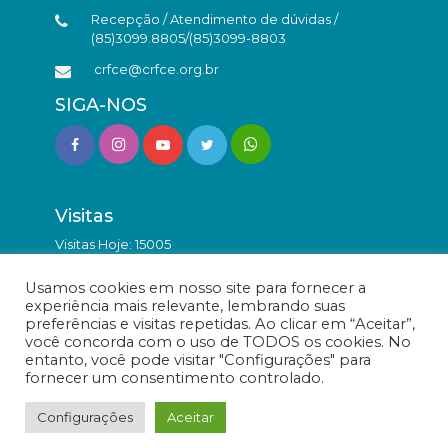
Recepção / Atendimento de dúvidas /
(85)3099.8805/(85)3099-8803
crfce@crfce.org.br
SIGA-NOS
Visitas
Visitas Hoje: 15005
Total de Visitas: 9859742
Usamos cookies em nosso site para fornecer a
experiência mais relevante, lembrando suas
preferências e visitas repetidas. Ao clicar em “Aceitar”,
você concorda com o uso de TODOS os cookies. No
entanto, você pode visitar "Configurações" para
fornecer um consentimento controlado.
© Conselho Regional de Farmácia do Estado do Ceará -
Todos os direitos reservados.
Configurações
Aceitar