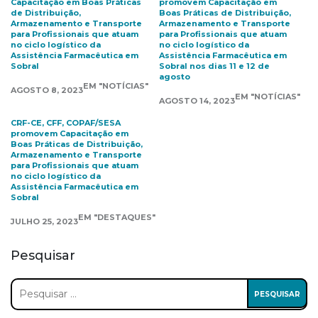
Capacitação em Boas Práticas
promovem Capacitação em
de Distribuição,
Boas Práticas de Distribuição,
Armazenamento e Transporte
Armazenamento e Transporte
para Profissionais que atuam
para Profissionais que atuam
no ciclo logístico da
no ciclo logístico da
Assistência Farmacêutica em
Assistência Farmacêutica em
Sobral
Sobral nos dias 11 e 12 de
agosto
EM "NOTÍCIAS"
AGOSTO 8, 2023
EM "NOTÍCIAS"
AGOSTO 14, 2023
CRF-CE, CFF, COPAF/SESA
promovem Capacitação em
Boas Práticas de Distribuição,
Armazenamento e Transporte
para Profissionais que atuam
no ciclo logístico da
Assistência Farmacêutica em
Sobral
EM "DESTAQUES"
JULHO 25, 2023
Pesquisar
Pesquisar
por: