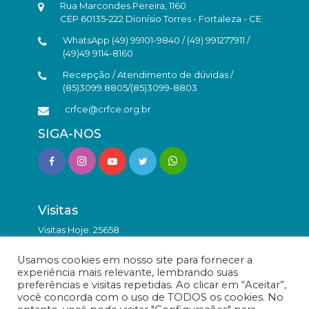
Rua Marcondes Pereira, 1160
CEP 60135-222 Dionísio Torres - Fortaleza - CE
WhatsApp (49) 99101-9840 / (49) 991277911 /
(49)49 9114-8160
Recepção / Atendimento de dúvidas /
(85)3099.8805/(85)3099-8803
crfce@crfce.org.br
SIGA-NOS
Visitas
Visitas Hoje: 25658
Total de Visitas: 9818531
Usamos cookies em nosso site para fornecer a
experiência mais relevante, lembrando suas
preferências e visitas repetidas. Ao clicar em “Aceitar”,
você concorda com o uso de TODOS os cookies. No