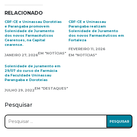
RELACIONADO
CRF-CE e Uninassau Dorotéias
CRF-CE e Uninassau
e Parangaba promovem
Parangaba realizam
Solenidade de Juramento
Solenidade de Juramento
dos novos Farmacêuticos
dos novos Farmacêuticos em
Cearenses, na Capital
Fortaleza
cearense.
FEVEREIRO 11, 2026
EM "NOTÍCIAS"
JANEIRO 27, 2026
EM "NOTÍCIAS"
Solenidade de juramento em
29/07 do curso de Farmácia
da Faculdade Uninassau
Parangaba e Doroteias
EM "DESTAQUES"
JULHO 29, 2022
Pesquisar
Pesquisar
por: