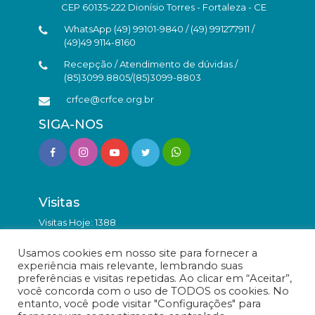
CEP 60135-222 Dionísio Torres - Fortaleza - CE
WhatsApp (49) 99101-9840 / (49) 991277911 /
(49)49 9114-8160
Recepção / Atendimento de dúvidas /
(85)3099.8805/(85)3099-8803
crfce@crfce.org.br
SIGA-NOS
Visitas
Visitas Hoje: 1388
Total de Visitas: 9871498
Usamos cookies em nosso site para fornecer a
experiência mais relevante, lembrando suas
preferências e visitas repetidas. Ao clicar em “Aceitar”,
você concorda com o uso de TODOS os cookies. No
entanto, você pode visitar "Configurações" para