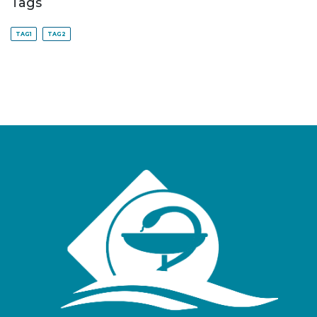
Tags
TAG1
TAG2