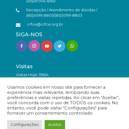
(49)49 9114-8160
Recepção / Atendimento de dúvidas /
(85)3099.8805/(85)3099-8803
crfce@crfce.org.br
SIGA-NOS
Visitas
Visitas Hoje: 15624
Total de Visitas: 9813500
Usamos cookies em nosso site para fornecer a
experiência mais relevante, lembrando suas
preferências e visitas repetidas. Ao clicar em “Aceitar”,
você concorda com o uso de TODOS os cookies. No
entanto, você pode visitar "Configurações" para
fornecer um consentimento controlado.
© Conselho Regional de Farmácia do Estado do Ceará -
Todos os direitos reservados.
Configurações
Aceitar