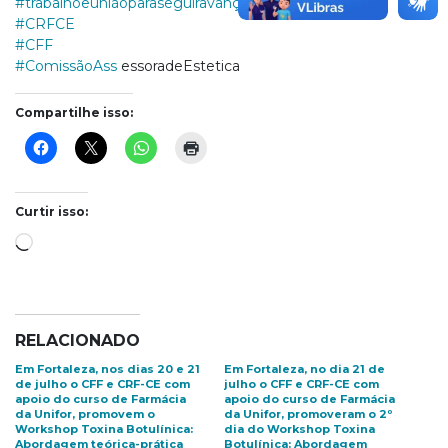
#trabalhoeuniãoparaseguiravançando
#CRFCE
#CFF
#ComissãoAss
essoradeEstetica
Compartilhe isso:
Curtir isso:
Carregando...
RELACIONADO
Em Fortaleza, nos dias 20 e 21
Em Fortaleza, no dia 21 de
de julho o CFF e CRF-CE com
julho o CFF e CRF-CE com
apoio do curso de Farmácia
apoio do curso de Farmácia
da Unifor, promovem o
da Unifor, promoveram o 2º
Workshop Toxina Botulínica:
dia do Workshop Toxina
Abordagem teórica-prática
Botulínica: Abordagem