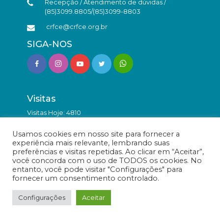
Recepção / Atendimento de dúvidas /
(85)3099.8805/(85)3099-8803
crfce@crfce.org.br
SIGA-NOS
Visitas
Visitas Hoje: 4810
Total de Visitas: 9892661
Usamos cookies em nosso site para fornecer a
experiência mais relevante, lembrando suas
preferências e visitas repetidas. Ao clicar em “Aceitar”,
você concorda com o uso de TODOS os cookies. No
entanto, você pode visitar "Configurações" para
fornecer um consentimento controlado.
© Conselho Regional de Farmácia do Estado do Ceará -
Todos os direitos reservados.
Configurações
Aceitar