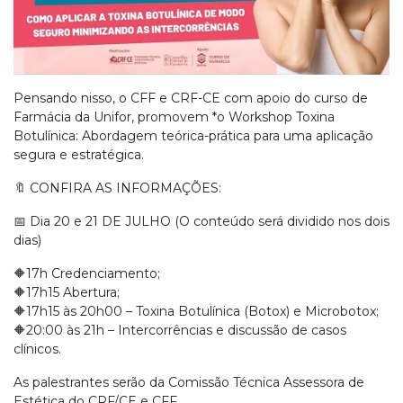
Pensando nisso, o CFF e CRF-CE com apoio do curso de
Farmácia da Unifor, promovem *o Workshop Toxina
Botulínica: Abordagem teórica-prática para uma aplicação
segura e estratégica.
🔖 CONFIRA AS INFORMAÇÕES:
📅 Dia 20 e 21 DE JULHO (O conteúdo será dividido nos dois
dias)
🔶17h Credenciamento;
🔶17h15 Abertura;
🔶17h15 às 20h00 – Toxina Botulínica (Botox) e Microbotox;
🔶20:00 às 21h – Intercorrências e discussão de casos
clínicos.
As palestrantes serão da Comissão Técnica Assessora de
Estética do CRF/CE e CFF.