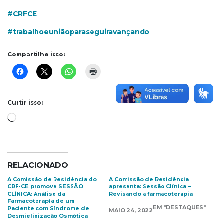
#CRFCE
#trabalhoeuniãoparaseguiravançando
Compartilhe isso:
Curtir isso:
Carregando...
RELACIONADO
A Comissão de Residência do
A Comissão de Residência
CRF-CE promove SESSÃO
apresenta: Sessão Clínica –
CLÍNICA: Análise da
Revisando a farmacoterapia
Farmacoterapia de um
EM "DESTAQUES"
Paciente com Síndrome de
MAIO 24, 2022
Desmielinização Osmótica