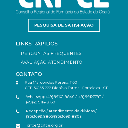
PESQUISA DE SATISFAÇÃO
LINKS RÁPIDOS
PERGUNTAS FREQUENTES
AVALIAÇÃO ATENDIMENTO
CONTATO
Rua Marcondes Pereira, 1160
CEP 60135-222 Dionísio Torres - Fortaleza - CE
WhatsApp (49) 99101-9840 / (49) 991277911 /
(49)49 9114-8160
Recepção / Atendimento de dúvidas /
(85)3099.8805/(85)3099-8803
crfce@crfce.org.br