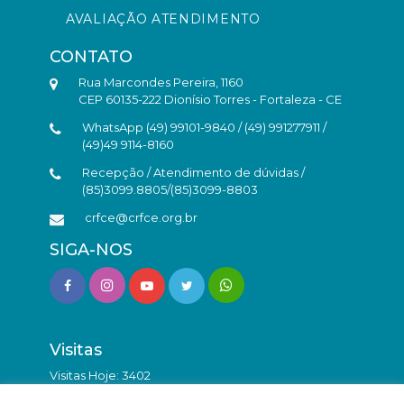
AVALIAÇÃO ATENDIMENTO
CONTATO
Rua Marcondes Pereira, 1160
CEP 60135-222 Dionísio Torres - Fortaleza - CE
WhatsApp (49) 99101-9840 / (49) 991277911 /
(49)49 9114-8160
Recepção / Atendimento de dúvidas /
(85)3099.8805/(85)3099-8803
crfce@crfce.org.br
SIGA-NOS
Visitas
Visitas Hoje: 3402
Total de Visitas: 9828318