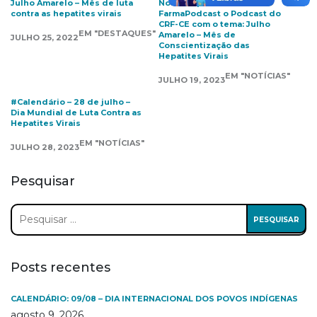
Julho Amarelo – Mês de luta
No ar o Episódio 33 do
contra as hepatites virais
FarmaPodcast o Podcast do
CRF-CE com o tema: Julho
EM "DESTAQUES"
Amarelo – Mês de
JULHO 25, 2022
Conscientização das
Hepatites Virais
EM "NOTÍCIAS"
JULHO 19, 2023
#Calendário – 28 de julho –
Dia Mundial de Luta Contra as
Hepatites Virais
EM "NOTÍCIAS"
JULHO 28, 2023
Pesquisar
Pesquisar
por:
Posts recentes
CALENDÁRIO: 09/08 – DIA INTERNACIONAL DOS POVOS INDÍGENAS
agosto 9, 2026