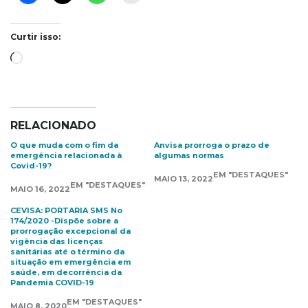
Curtir isso:
Carregando...
RELACIONADO
O que muda com o fim da
Anvisa prorroga o prazo de
emergência relacionada à
algumas normas
Covid-19?
EM "DESTAQUES"
MAIO 13, 2022
EM "DESTAQUES"
MAIO 16, 2022
CEVISA: PORTARIA SMS No
174/2020 -Dispõe sobre a
prorrogação excepcional da
vigência das licenças
sanitárias até o término da
situação em emergência em
saúde, em decorrência da
Pandemia COVID-19
EM "DESTAQUES"
MAIO 8, 2020