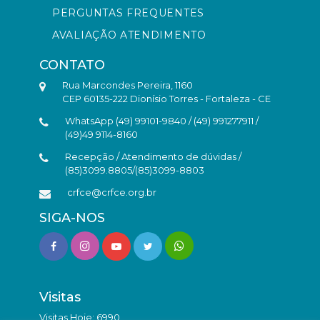
PERGUNTAS FREQUENTES
AVALIAÇÃO ATENDIMENTO
CONTATO
Rua Marcondes Pereira, 1160
CEP 60135-222 Dionísio Torres - Fortaleza - CE
WhatsApp (49) 99101-9840 / (49) 991277911 /
(49)49 9114-8160
Recepção / Atendimento de dúvidas /
(85)3099.8805/(85)3099-8803
crfce@crfce.org.br
SIGA-NOS
Visitas
Visitas Hoje: 6990