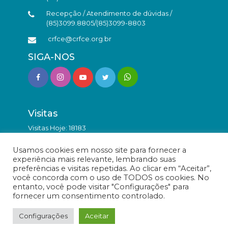
Recepção / Atendimento de dúvidas /
(85)3099.8805/(85)3099-8803
crfce@crfce.org.br
SIGA-NOS
Visitas
Visitas Hoje: 18183
Total de Visitas: 9862922
Usamos cookies em nosso site para fornecer a
experiência mais relevante, lembrando suas
preferências e visitas repetidas. Ao clicar em “Aceitar”,
você concorda com o uso de TODOS os cookies. No
entanto, você pode visitar "Configurações" para
fornecer um consentimento controlado.
© Conselho Regional de Farmácia do Estado do Ceará -
Todos os direitos reservados.
Configurações
Aceitar