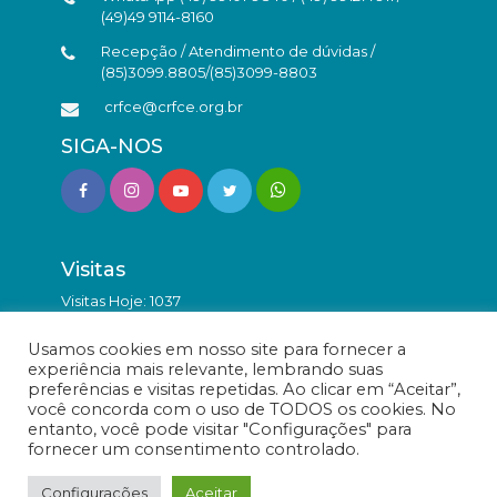
(49)49 9114-8160
Recepção / Atendimento de dúvidas /
(85)3099.8805/(85)3099-8803
crfce@crfce.org.br
SIGA-NOS
Visitas
Visitas Hoje: 1037
Total de Visitas: 9888886
Usamos cookies em nosso site para fornecer a
experiência mais relevante, lembrando suas
preferências e visitas repetidas. Ao clicar em “Aceitar”,
você concorda com o uso de TODOS os cookies. No
entanto, você pode visitar "Configurações" para
fornecer um consentimento controlado.
© Conselho Regional de Farmácia do Estado do Ceará -
Todos os direitos reservados.
Configurações
Aceitar