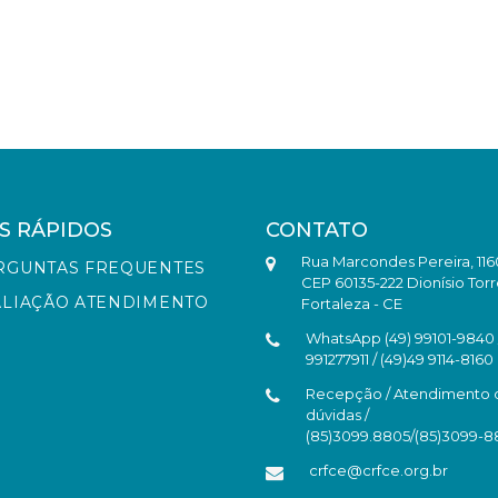
S RÁPIDOS
CONTATO
Rua Marcondes Pereira, 116
RGUNTAS FREQUENTES
CEP 60135-222 Dionísio Torr
ALIAÇÃO ATENDIMENTO
Fortaleza - CE
WhatsApp (49) 99101-9840 /
991277911 / (49)49 9114-8160
Recepção / Atendimento 
dúvidas /
(85)3099.8805/(85)3099-
crfce@crfce.org.br