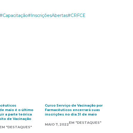
#Capacitação
#InscriçõesAbertas
#CRFCE
cêuticos
Curso Serviço de Vacinação por
de maio é o último
Farmacêuticos encerrará suas
ir a parte teórica
inscrições no dia 31 de maio
uito de Vacinação
EM "DESTAQUES"
MAIO 7, 2022
EM "DESTAQUES"