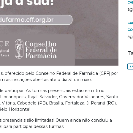
CÂ
ag
CR
CO
ag
T
TA
s, oferecido pelo Conselho Federal de Farmácia (CFF) por
m as inscrições abertas até o dia 31 de maio.
 participar! As turmas presenciais estão em ritmo
lorianópolis, Itajaí, Salvador, Governador Valadares, Santa
 Vitória, Cabedelo (PB), Brasília, Fortaleza, Ji-Paraná (RO),
Belo Horizonte!
s presenciais são limitadas! Quem ainda não concluiu a
el para participar dessas turmas.