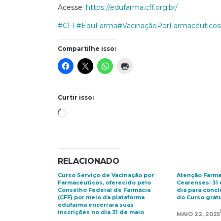
Acesse:
https://edufarma.cff.org.br/
#CFF
#EduFarma
#VacinaçãoPorFarmacêuticos
Compartilhe isso:
Curtir isso:
Carregando...
RELACIONADO
Curso Serviço de Vacinação por
Atenção Farma
Farmacêuticos, oferecido pelo
Cearenses: 31 
Conselho Federal de Farmácia
dia para conclu
(CFF) por meio da plataforma
do Curso grat
edufarma encerrará suas
inscrições no dia 31 de maio
MAIO 22, 2025