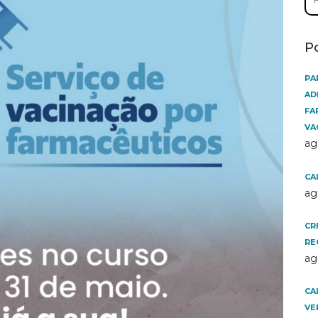
por
P
PA
AD
FA
VA
ag
CA
ag
CR
RE
ag
CA
VE