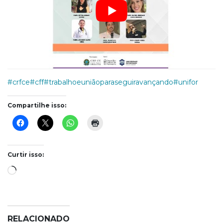
#crfce
#cff
#trabalhoeuniãoparaseguiravançando
#unifor
Compartilhe isso:
Curtir isso:
Carregando...
RELACIONADO