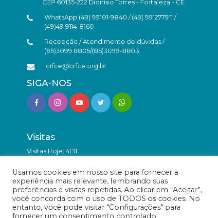
CEP 60135-222 Dionísio Torres - Fortaleza - CE
WhatsApp (49) 99101-9840 / (49) 991277911 /
(49)49 9114-8160
Recepção / Atendimento de dúvidas /
(85)3099.8805/(85)3099-8803
crfce@crfce.org.br
SIGA-NOS
Visitas
Visitas Hoje: 4131
Total de Visitas: 9874243
Usamos cookies em nosso site para fornecer a
experiência mais relevante, lembrando suas
preferências e visitas repetidas. Ao clicar em “Aceitar”,
você concorda com o uso de TODOS os cookies. No
entanto, você pode visitar "Configurações" para
fornecer um consentimento controlado.