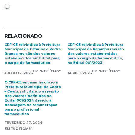
Carregando...
RELACIONADO
CRF-CE reivindica à Prefeitura
CRF-CE reivindica à Prefeitura
Municipal de Catarina e Pedra
Municipal de Parambu revisão
Branca revisão dos valores
dos valores estabelecidos
estabelecidos em Edital para
para o cargo de farmacêutico,
o cargo de farmacêutico
no Edital 001/2023
EM "NOTÍCIAS"
EM "NOTÍCIAS"
JULHO 12, 2023
ABRIL 1, 2023
O CRF-CE encaminha ofício à
Prefeitura Municipal de Cedro
– Ceará, solicitando a revisão
dos valores definidos no
Edital 001/2024 devido à
defasagem de remuneração
para o profissional
farmacêutico
FEVEREIRO 27, 2024
EM "NOTÍCIAS"