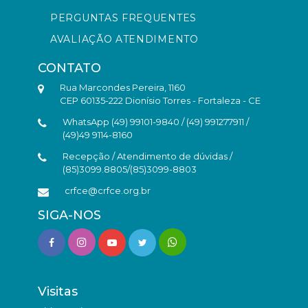
PERGUNTAS FREQUENTES
AVALIAÇÃO ATENDIMENTO
CONTATO
Rua Marcondes Pereira, 1160
CEP 60135-222 Dionísio Torres - Fortaleza - CE
WhatsApp (49) 99101-9840 / (49) 991277911 /
(49)49 9114-8160
Recepção / Atendimento de dúvidas /
(85)3099.8805/(85)3099-8803
crfce@crfce.org.br
SIGA-NOS
Visitas