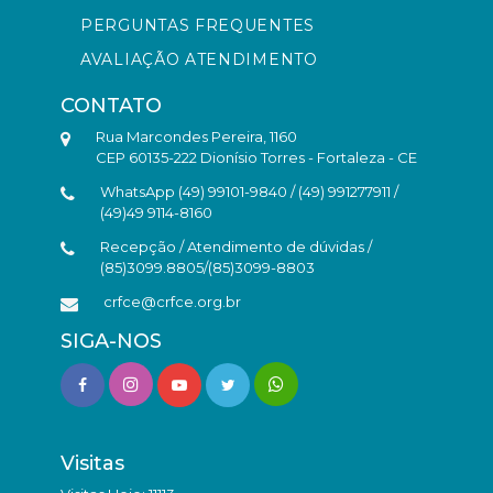
PERGUNTAS FREQUENTES
AVALIAÇÃO ATENDIMENTO
CONTATO
Rua Marcondes Pereira, 1160
CEP 60135-222 Dionísio Torres - Fortaleza - CE
WhatsApp (49) 99101-9840 / (49) 991277911 /
(49)49 9114-8160
Recepção / Atendimento de dúvidas /
(85)3099.8805/(85)3099-8803
crfce@crfce.org.br
SIGA-NOS
Visitas