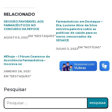
RELACIONADO
DECISÃO FAVORÁVEL AOS
Farmacêuticos em Destaque –
FARMACÊUTICOS NO
Dra. Luciene Alice da Silva
CONCURSO DA PEFOCE
ministra palestra sobre as
políticas de saúde para os
EM "DESTAQUES"
novos concursados da
AGOSTO 5, 2021
SESA/CE
EM "NOTÍCIAS"
JULHO 3, 2023
#Éhoje – I Fórum Cearense de
Assistência Farmacêutica –
Inscreva-se
JANEIRO 26, 2021
EM "DESTAQUES"
Pesquisar
Pesquisar
por: