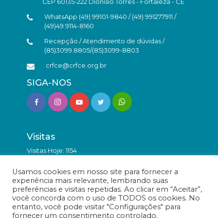
CEP 60135-222 Dionísio Torres - Fortaleza - CE
WhatsApp (49) 99101-9840 / (49) 991277911 /
(49)49 9114-8160
Recepção / Atendimento de dúvidas /
(85)3099.8805/(85)3099-8803
crfce@crfce.org.br
SIGA-NOS
Visitas
Visitas Hoje: 1154
Total de Visitas: 9889003
Usamos cookies em nosso site para fornecer a
experiência mais relevante, lembrando suas
preferências e visitas repetidas. Ao clicar em “Aceitar”,
você concorda com o uso de TODOS os cookies. No
entanto, você pode visitar "Configurações" para
fornecer um consentimento controlado.