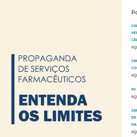
P
CA
VE
CÂ
ag
CR
CO
ag
XV
ag
CR
DE
DA
ag