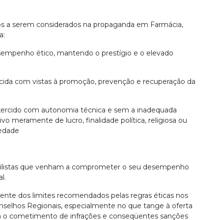
ivos a serem considerados na propaganda em Farmácia,
a:
desempenho ético, mantendo o prestígio e o elevado
ercida com vistas à promoção, prevenção e recuperação da
 exercido com autonomia técnica e sem a inadequada
vo meramente de lucro, finalidade política, religiosa ou
iedade
tilistas que venham a comprometer o seu desempenho
l.
ente dos limites recomendados pelas regras éticas nos
nselhos Regionais, especialmente no que tange à oferta
tem o cometimento de infrações e conseqüentes sanções