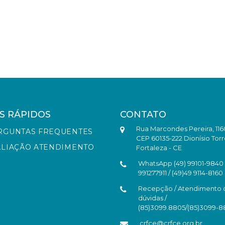
S RÁPIDOS
CONTATO
Rua Marcondes Pereira, 116
RGUNTAS FREQUENTES
CEP 60135-222 Dionísio Torr
ALIAÇÃO ATENDIMENTO
Fortaleza - CE
WhatsApp (49) 99101-9840 /
991277911 / (49)49 9114-8160
Recepção / Atendimento 
dúvidas /
(85)3099.8805/(85)3099-
crfce@crfce.org.br