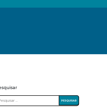
esquisar
squisar
: