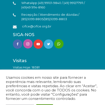
WhatsApp (49) 99101-9840 / (49) 991277911 /
(49)49 9114-8160
Recepção / Atendimento de dúvidas /
(85)3099.8805/(85)3099-8803
crfce@crfce.org.br
SIGA-NOS
Visitas
Visitas Hoje: 18381
Total de Visitas: 9843310
Usamos cookies em nosso site para fornecer a
experiência mais relevante, lembrando suas
preferências e visitas repetidas. Ao clicar em “Aceitar”,
você concorda com o uso de TODOS os cookies. No
entanto, você pode visitar "Configurações" para
fornecer um consentimento controlado.
© Conselho Regional de Farmácia do Estado do Ceará -