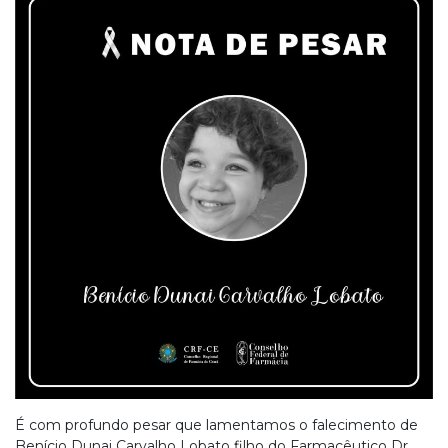
É com profundo pesar que lamentamos o falecimento de
Benício Dunai Carvalho Lobato filho do Farmacêutico Dr.