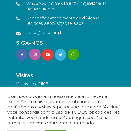
WhatsApp (49) 99101-9840 / (49) 991277911 /
(49)49 9114-8160
Recepção / Atendimento de dúvidas /
(85)3099.8805/(85)3099-8803
crfce@crfce.org.br
SIGA-NOS
Visitas
Visitas Hoje: 11106
Total de Visitas: 9836028
Usamos cookies em nosso site para fornecer a
experiência mais relevante, lembrando suas
preferências e visitas repetidas. Ao clicar em “Aceitar”,
você concorda com o uso de TODOS os cookies. No
entanto, você pode visitar "Configurações" para
fornecer um consentimento controlado.
© Conselho Regional de Farmácia do Estado do Ceará -