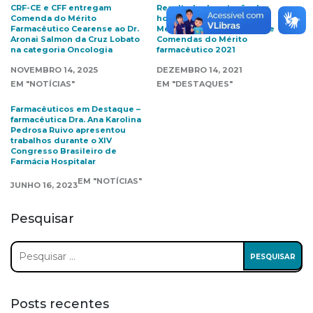
CRF-CE e CFF entregam
Resultado da votação dos
Comenda do Mérito
homenageados com a
Farmacêutico Cearense ao Dr.
Medalha Oswaldo Rabelo e
Aronai Salmon da Cruz Lobato
Comendas do Mérito
na categoria Oncologia
farmacêutico 2021
NOVEMBRO 14, 2025
DEZEMBRO 14, 2021
EM "NOTÍCIAS"
EM "DESTAQUES"
Farmacêuticos em Destaque –
farmacêutica Dra. Ana Karolina
Pedrosa Ruivo apresentou
trabalhos durante o XIV
Congresso Brasileiro de
Farmácia Hospitalar
EM "NOTÍCIAS"
JUNHO 16, 2023
Pesquisar
Pesquisar
por:
Posts recentes