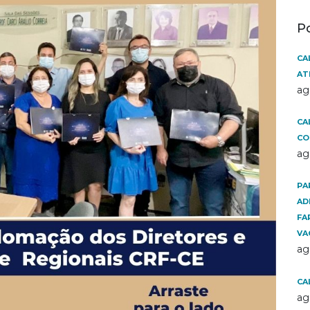
P
CA
AT
ag
CA
CO
ag
PA
AD
FA
VA
ag
CA
ag