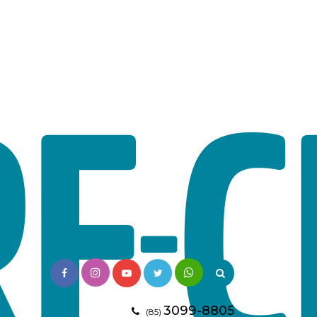
3099-8805
(85)