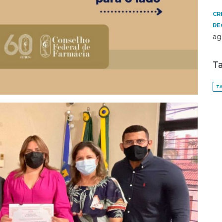
CR
RE
ag
T
TA