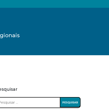
gionais
esquisar
squisar
: