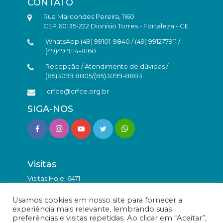
CONTATO
Rua Marcondes Pereira, 1160
CEP 60135-222 Dionísio Torres - Fortaleza - CE
WhatsApp (49) 99101-9840 / (49) 991277911 /
(49)49 9114-8160
Recepção / Atendimento de dúvidas /
(85)3099.8805/(85)3099-8803
crfce@crfce.org.br
SIGA-NOS
Visitas
Visitas Hoje: 6471
Total de Visitas: 9876584
Usamos cookies em nosso site para fornecer a
experiência mais relevante, lembrando suas
preferências e visitas repetidas. Ao clicar em “Aceitar”,