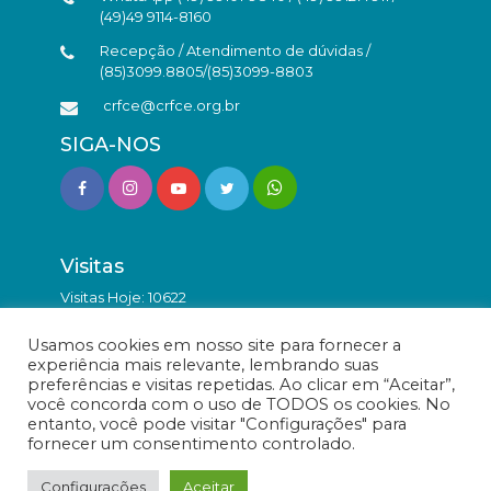
(49)49 9114-8160
Recepção / Atendimento de dúvidas /
(85)3099.8805/(85)3099-8803
crfce@crfce.org.br
SIGA-NOS
Visitas
Visitas Hoje: 10622
Total de Visitas: 9835543
Usamos cookies em nosso site para fornecer a
experiência mais relevante, lembrando suas
preferências e visitas repetidas. Ao clicar em “Aceitar”,
você concorda com o uso de TODOS os cookies. No
entanto, você pode visitar "Configurações" para
fornecer um consentimento controlado.
© Conselho Regional de Farmácia do Estado do Ceará -
Todos os direitos reservados.
Configurações
Aceitar