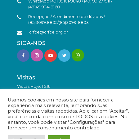
WhatsApp (49) 99101-9840 / (49) 991277911 /
(49)49 9114-8160
Recepção / Atendimento de dúvidas /
(85)3099.8805/(85)3099-8803
crfce@crfce.org.br
SIGA-NOS
Visitas
Visitas Hoje: 11216
Total de Visitas: 9855948
Usamos cookies em nosso site para fornecer a
experiência mais relevante, lembrando suas
preferências e visitas repetidas. Ao clicar em “Aceitar”,
você concorda com o uso de TODOS os cookies. No
entanto, você pode visitar "Configurações" para
fornecer um consentimento controlado.
© Conselho Regional de Farmácia do Estado do Ceará -