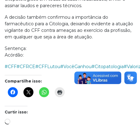
assinar laudos e pareceres técnicos.
A decisão também confirmou a importância do
farmacêutico para a Citologia, deixando evidente a atuação
vigilante do CFF contra ameaças ao exercício da profissão,
em qualquer que seja a área de atuação.
Sentença:
Acórdão:
#CFF
#CFRCE
#CFFLutou
#VocêGanhou
#Citopatologia
#Valori
Compartilhe isso:
Curtir isso:
Carregando...