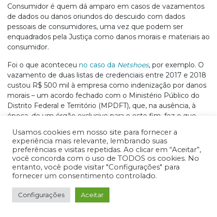
Consumidor é quem dá amparo em casos de vazamentos
de dados ou danos oriundos do descuido com dados
pessoais de consumidores, uma vez que podem ser
enquadrados pela Justiça como danos morais e materiais ao
consumidor.
Foi o que aconteceu
no caso da
Netshoes
, por exemplo. O
vazamento de duas listas de credenciais entre 2017 e 2018
custou R$ 500 mil à empresa como indenização por danos
morais – um acordo fechado com o Ministério Público do
Distrito Federal e Território (MPDFT), que, na ausência, à
época, de um órgão exclusivo para o este fim, fez o que
agora será trabalho da ANPD.
Usamos cookies em nosso site para fornecer a
experiência mais relevante, lembrando suas
Consentimento e direito de
preferências e visitas repetidas. Ao clicar em “Aceitar”,
recusar
você concorda com o uso de TODOS os cookies. No
entanto, você pode visitar "Configurações" para
O Conselho Regional de Farmácia do Estado do Ceará deve
fornecer um consentimento controlado.
obter consentimento dos titulares de dados para utilização
de dados pessoais, especificando qual a finalidade dessa
Configurações
Aceitar
utilização – e esse consentimento pode ser retirado a
qualquer momento pela pessoa.