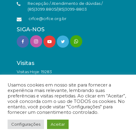
Recepção / Atendimento de dúvidas /
(85)3099.8805/(85)3099-8803
crfce@crfce.org.br
SIGA-NOS
Visitas
Visitas Hoje: 19283
Total de Visitas: 9844213
Usamos cookies em nosso site para fornecer a
experiência mais relevante, lembrando suas
preferências e visitas repetidas. Ao clicar em “Aceitar”,
você concorda com o uso de TODOS os cookies. No
entanto, você pode visitar "Configurações" para
fornecer um consentimento controlado.
© Conselho Regional de Farmácia do Estado do Ceará -
Todos os direitos reservados.
Configurações
Aceitar