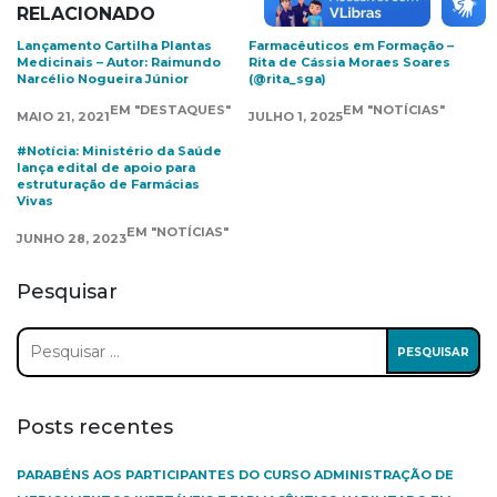
RELACIONADO
Lançamento Cartilha Plantas
Farmacêuticos em Formação –
Medicinais – Autor: Raimundo
Rita de Cássia Moraes Soares
Narcélio Nogueira Júnior
(@rita_sga)
EM "DESTAQUES"
EM "NOTÍCIAS"
MAIO 21, 2021
JULHO 1, 2025
#Notícia: Ministério da Saúde
lança edital de apoio para
estruturação de Farmácias
Vivas
EM "NOTÍCIAS"
JUNHO 28, 2023
Pesquisar
Pesquisar
por:
Posts recentes
PARABÉNS AOS PARTICIPANTES DO CURSO ADMINISTRAÇÃO DE