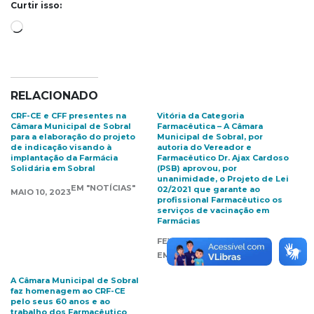
Curtir isso:
Carregando...
RELACIONADO
CRF-CE e CFF presentes na
Vitória da Categoria
Câmara Municipal de Sobral
Farmacêutica – A Câmara
para a elaboração do projeto
Municipal de Sobral, por
de indicação visando à
autoria do Vereador e
implantação da Farmácia
Farmacêutico Dr. Ajax Cardoso
Solidária em Sobral
(PSB) aprovou, por
unanimidade, o Projeto de Lei
EM "NOTÍCIAS"
02/2021 que garante ao
MAIO 10, 2023
profissional Farmacêutico os
serviços de vacinação em
Farmácias
FEVEREIRO 23, 2021
EM "DESTAQUES"
A Câmara Municipal de Sobral
faz homenagem ao CRF-CE
pelo seus 60 anos e ao
trabalho dos Farmacêutico