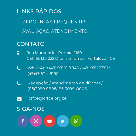
LINKS RÁPIDOS
PERGUNTAS FREQUENTES
AVALIAÇÃO ATENDIMENTO
CONTATO
Rua Marcondes Pereira, 1160
CEP 60135-222 Dionísio Torres - Fortaleza - CE
WhatsApp (49) 99101-9840 / (49) 991277911 /
(49)49 9114-8160
Recepção / Atendimento de dúvidas /
(85)3099.8805/(85)3099-8803
crfce@crfce.org.br
SIGA-NOS