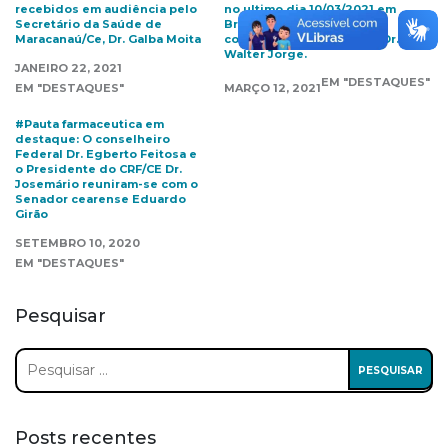
recebidos em audiência pelo
no ultimo dia 10/03/2021 em
Secretário da Saúde de
Brasília-DF para audiência
Maracanaú/Ce, Dr. Galba Moita
com o Presidente do CFF Dr.
Walter Jorge.
JANEIRO 22, 2021
EM "DESTAQUES"
EM "DESTAQUES"
MARÇO 12, 2021
#Pauta farmaceutica em
destaque: O conselheiro
Federal Dr. Egberto Feitosa e
o Presidente do CRF/CE Dr.
Josemário reuniram-se com o
Senador cearense Eduardo
Girão
SETEMBRO 10, 2020
EM "DESTAQUES"
Pesquisar
Pesquisar
por:
Posts recentes