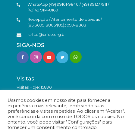
WhatsApp (49) 99101-9840 / (49) 991277911 /
(49)49 9114-8160
Recepção / Atendimento de dúvidas /
(85)3099.8805/(85)3099-8803
crfce@crfce.org.br
SIGA-NOS
Visitas
Visitas Hoje: 15890
Total de Visitas: 9840816
Usamos cookies em nosso site para fornecer a
experiência mais relevante, lembrando suas
preferências e visitas repetidas. Ao clicar em “Aceitar”,
você concorda com o uso de TODOS os cookies. No
entanto, você pode visitar "Configurações" para
fornecer um consentimento controlado.
© Conselho Regional de Farmácia do Estado do Ceará -