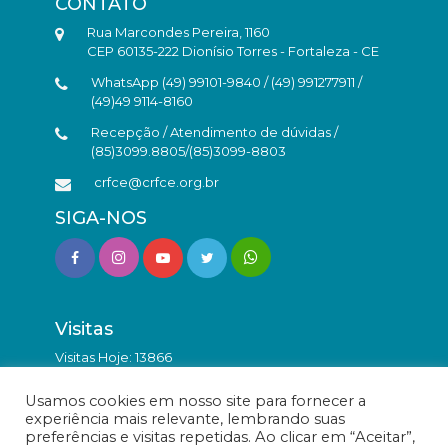
CONTATO
Rua Marcondes Pereira, 1160
CEP 60135-222 Dionísio Torres - Fortaleza - CE
WhatsApp (49) 99101-9840 / (49) 991277911 /
(49)49 9114-8160
Recepção / Atendimento de dúvidas /
(85)3099.8805/(85)3099-8803
crfce@crfce.org.br
SIGA-NOS
Visitas
Visitas Hoje: 13866
Total de Visitas: 9838790
Usamos cookies em nosso site para fornecer a
experiência mais relevante, lembrando suas
preferências e visitas repetidas. Ao clicar em “Aceitar”,