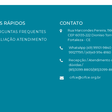
S RÁPIDOS
CONTATO
Rua Marcondes Pereira, 116
RGUNTAS FREQUENTES
CEP 60135-222 Dionísio Torr
ALIAÇÃO ATENDIMENTO
Fortaleza - CE
WhatsApp (49) 99101-9840 /
991277911 / (49)49 9114-8160
Recepção / Atendimento 
dúvidas /
(85)3099.8805/(85)3099-
crfce@crfce.org.br