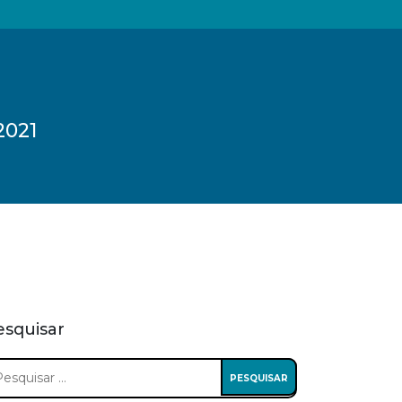
2021
esquisar
squisar
: