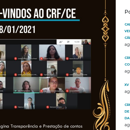
P
CA
VE
CÂ
ag
CR
CO
ag
XV
ag
CR
DE
DA
ag