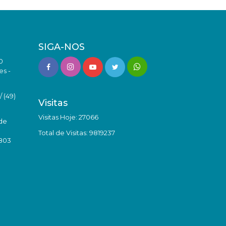
SIGA-NOS
0
es -
 (49)
Visitas
Visitas Hoje: 27066
de
Total de Visitas: 9819237
8803