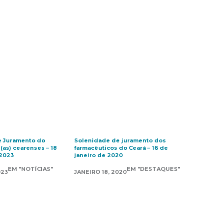
e Juramento do
Solenidade de juramento dos
(as) cearenses – 18
farmacêuticos do Ceará – 16 de
 2023
janeiro de 2020
EM "NOTÍCIAS"
EM "DESTAQUES"
023
JANEIRO 18, 2020