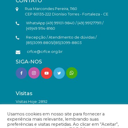
CONTATO
Rua Marcondes Pereira, 1160
CEP 60135-222 Dionísio Torres - Fortaleza - CE
WhatsApp (49) 99101-9840 / (49) 991277911 /
(49)49 9114-8160
Recepção / Atendimento de dúvidas /
(85)3099.8805/(85)3099-8803
crfce@crfce.org.br
SIGA-NOS
Visitas
Visitas Hoje: 2892
Total de Visitas: 9890743
Usamos cookies em nosso site para fornecer a
experiência mais relevante, lembrando suas
preferências e visitas repetidas. Ao clicar em “Aceitar”,