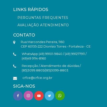
LINKS RÁPIDOS
PERGUNTAS FREQUENTES
AVALIAÇÃO ATENDIMENTO
CONTATO
Rua Marcondes Pereira, 1160
CEP 60135-222 Dionísio Torres - Fortaleza - CE
WhatsApp (49) 99101-9840 / (49) 991277911 /
(49)49 9114-8160
Recepção / Atendimento de dúvidas /
(85)3099.8805/(85)3099-8803
crfce@crfce.org.br
SIGA-NOS