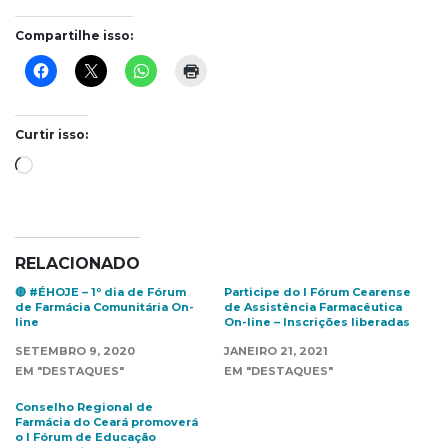
Compartilhe isso:
Curtir isso:
Carregando...
RELACIONADO
🔴 #ÉHOJE – 1º dia de Fórum
Participe do I Fórum Cearense
de Farmácia Comunitária On-
de Assistência Farmacêutica
line
On-line – Inscrições liberadas
SETEMBRO 9, 2020
JANEIRO 21, 2021
EM "DESTAQUES"
EM "DESTAQUES"
Conselho Regional de
Farmácia do Ceará promoverá
o I Fórum de Educação