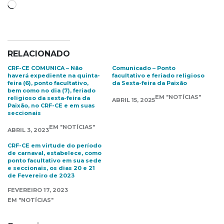
Carregando...
RELACIONADO
CRF-CE COMUNICA – Não
Comunicado – Ponto
haverá expediente na quinta-
facultativo e feriado religioso
feira (6), ponto facultativo,
da Sexta-feira da Paixão
bem como no dia (7), feriado
EM "NOTÍCIAS"
religioso da sexta-feira da
ABRIL 15, 2025
Paixão, no CRF-CE e em suas
seccionais
EM "NOTÍCIAS"
ABRIL 3, 2023
CRF-CE em virtude do período
de carnaval, estabelece, como
ponto facultativo em sua sede
e seccionais, os dias 20 e 21
de Fevereiro de 2023
FEVEREIRO 17, 2023
EM "NOTÍCIAS"