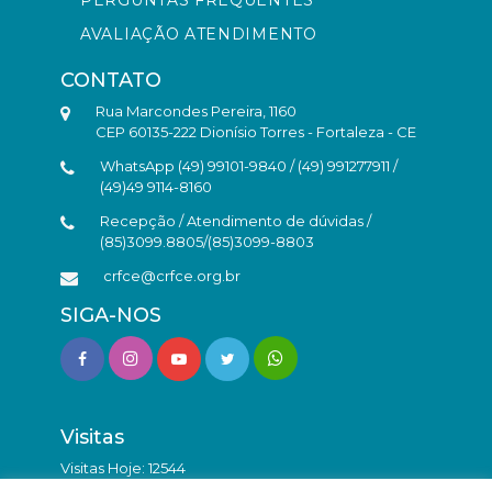
AVALIAÇÃO ATENDIMENTO
CONTATO
Rua Marcondes Pereira, 1160
CEP 60135-222 Dionísio Torres - Fortaleza - CE
WhatsApp (49) 99101-9840 / (49) 991277911 /
(49)49 9114-8160
Recepção / Atendimento de dúvidas /
(85)3099.8805/(85)3099-8803
crfce@crfce.org.br
SIGA-NOS
Visitas
Visitas Hoje: 12544