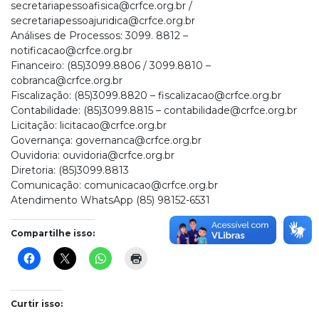
secretariapessoafisica@crfce.org.br
/
secretariapessoajuridica@crfce.org.br
Análises de Processos: 3099. 8812 –
notificacao@crfce.org.br
Financeiro: (85)3099.8806 / 3099.8810 –
cobranca@crfce.org.br
Fiscalização: (85)3099.8820 –
fiscalizacao@crfce.org.br
Contabilidade: (85)3099.8815 –
contabilidade@crfce.org.br
Licitação:
licitacao@crfce.org.br
Governança:
governanca@crfce.org.br
Ouvidoria:
ouvidoria@crfce.org.br
Diretoria: (85)3099.8813
Comunicação:
comunicacao@crfce.org.br
Atendimento WhatsApp (85) 98152-6531
Compartilhe isso:
Curtir isso: