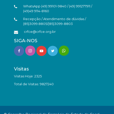
WhatsApp (49) 99101-9840 / (49) 991277911 /
(49)49 9114-8160
Recepção / Atendimento de dúvidas /
(85)3099.8805/(85)3099-8803
crfce@crfce.org.br
SIGA-NOS
Visitas
Visitas Hoje: 2325
Total de Visitas: 9827240