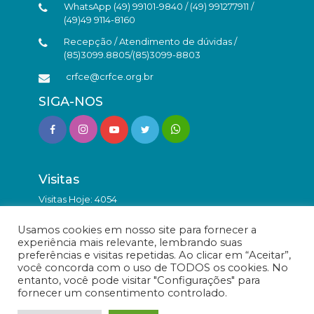
WhatsApp (49) 99101-9840 / (49) 991277911 /
(49)49 9114-8160
Recepção / Atendimento de dúvidas /
(85)3099.8805/(85)3099-8803
crfce@crfce.org.br
SIGA-NOS
Visitas
Visitas Hoje: 4054
Total de Visitas: 9874166
Usamos cookies em nosso site para fornecer a
experiência mais relevante, lembrando suas
preferências e visitas repetidas. Ao clicar em “Aceitar”,
você concorda com o uso de TODOS os cookies. No
entanto, você pode visitar "Configurações" para
fornecer um consentimento controlado.
© Conselho Regional de Farmácia do Estado do Ceará -