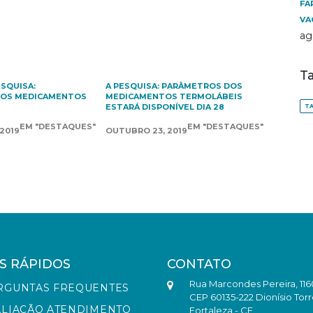
FA
VA
ag
T
ESQUISA:
A PESQUISA: PARÂMETROS DOS
DOS MEDICAMENTOS
MEDICAMENTOS TERMOLÁBEIS
ESTARÁ DISPONÍVEL DIA 28
TA
EM "DESTAQUES"
EM "DESTAQUES"
2019
OUTUBRO 23, 2019
S RÁPIDOS
CONTATO
Rua Marcondes Pereira, 116
RGUNTAS FREQUENTES
CEP 60135-222 Dionísio Torr
ALIAÇÃO ATENDIMENTO
Fortaleza - CE