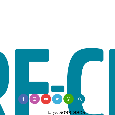
3099-8805
(85)