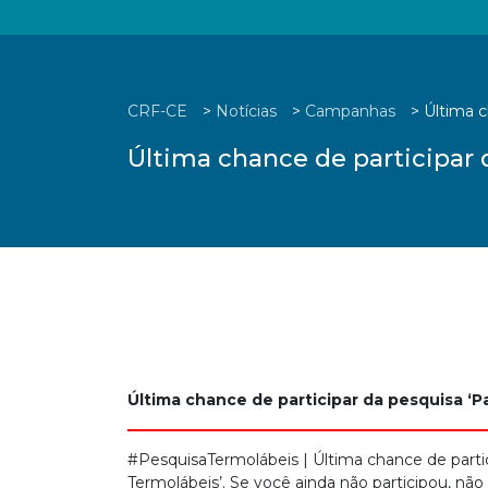
CRF-CE
>
Notícias
>
Campanhas
>
Última 
Última chance de participar
Última chance de participar da pesquisa 
#PesquisaTermolábeis | Última chance de part
Termolábeis’. Se você ainda não participou, não