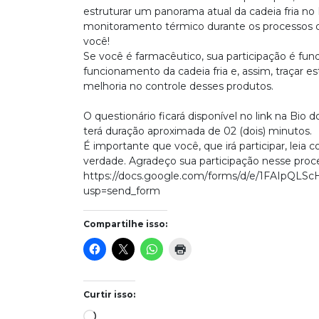
estruturar um panorama atual da cadeia fria no B
monitoramento térmico durante os processos
você!⠀⠀⠀⠀⠀⠀⠀⠀⠀
Se você é farmacêutico, sua participação é f
funcionamento da cadeia fria e, assim, traçar e
melhoria no controle desses produtos.
⠀⠀⠀⠀⠀⠀⠀⠀⠀
O questionário ficará disponível no link na Bio d
terá duração aproximada de 02 (dois) minutos.
É importante que você, que irá participar, lei
verdade. Agradeço sua participação nesse proc
https://docs.google.com/forms/d/e/1FAIpQ
usp=send_form
Compartilhe isso:
Curtir isso:
Carregando...