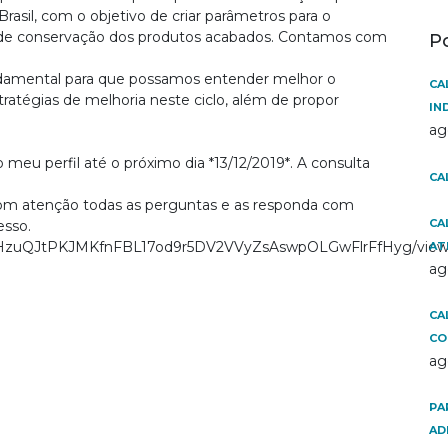
rasil, com o objetivo de criar parâmetros para o
 de conservação dos produtos acabados. Contamos com
P
undamental para que possamos entender melhor o
CA
stratégias de melhoria neste ciclo, além de propor
IN
ag
o meu perfil até o próximo dia *13/12/2019*. A consulta
CA
a com atenção todas as perguntas e as responda com
CA
esso.
LScHzuQJtPKJMKfnFBL17od9r5DV2VVyZsAswpOLGwFlrFfHyg/vie
AT
ag
CA
CO
ag
PA
AD