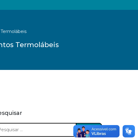
 Termolábeis
ntos Termolábeis
esquisar
squisar
: