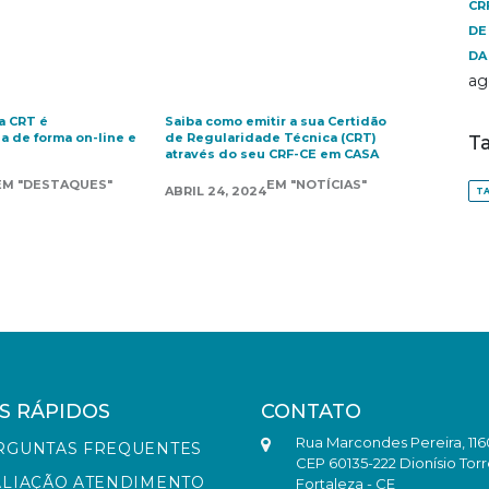
CR
DE
DA
ag
a CRT é
Saiba como emitir a sua Certidão
a de forma on-line e
de Regularidade Técnica (CRT)
T
através do seu CRF-CE em CASA
EM "DESTAQUES"
EM "NOTÍCIAS"
ABRIL 24, 2024
TA
S RÁPIDOS
CONTATO
Rua Marcondes Pereira, 116
RGUNTAS FREQUENTES
CEP 60135-222 Dionísio Torr
ALIAÇÃO ATENDIMENTO
Fortaleza - CE