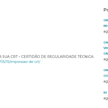
P
CR
RE
ag
CA
VE
CÂ
A SUA CRT – CERTIDÃO DE REGULARIDADE TÉCNICA.
ag
/05/15/
impressao-de-crt/
CR
CO
ag
XV
ag