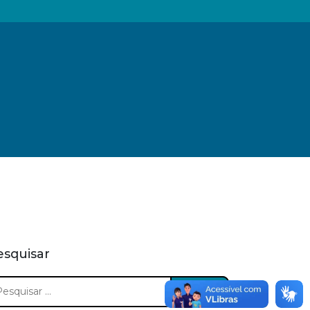
esquisar
squisar
: