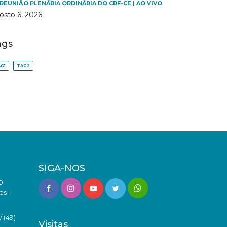
 REUNIÃO PLENÁRIA ORDINÁRIA DO CRF-CE | AO VIVO
osto 6, 2026
ags
G1
TAG2
SIGA-NOS
0
es -
 (49)
Visitas