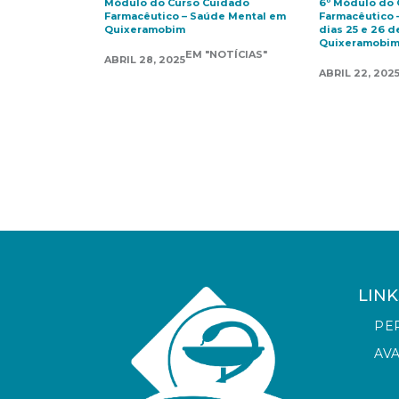
Módulo do Curso Cuidado
6º Módulo do 
Farmacêutico – Saúde Mental em
Farmacêutico 
Quixeramobim
dias 25 e 26 d
Quixeramobi
EM "NOTÍCIAS"
ABRIL 28, 2025
ABRIL 22, 202
LINK
PE
AV