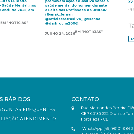
Curso Cuidado
promovem ação educativa sobre a
XV
– Saúde Mental, nos
saúde mental do homem durante
ag
e abril de 2025, em
a Feira das Profissões da UNIFOR
m
(@anak_fernan
@leticiacastrosilva_ @vscnha
EM "NOTÍCIAS"
@darlirocha2006)
5
T
EM "NOTÍCIAS"
JUNHO 24, 2026
TA
S RÁPIDOS
CONTATO
Rua Marcondes Pereira, 116
RGUNTAS FREQUENTES
CEP 60135-222 Dionísio Torr
ALIAÇÃO ATENDIMENTO
Fortaleza - CE
WhatsApp (49) 99101-9840 /