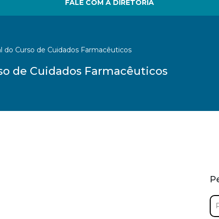
FALE COM A DIRETORIA
l do Curso de Cuidados Farmacêuticos
so de Cuidados Farmacêuticos
P
Pe
por