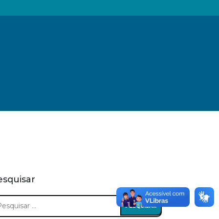
esquisar
squisar
: