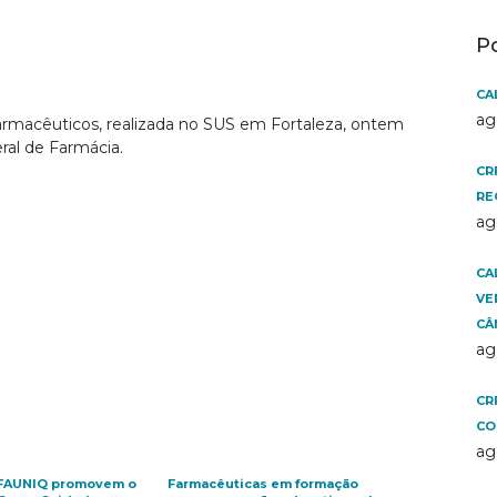
P
CA
ag
armacêuticos, realizada no SUS em Fortaleza, ontem
ral de Farmácia.
CR
RE
ag
CA
VE
CÂ
ag
CR
CO
ag
 FAUNIQ promovem o
Farmacêuticas em formação