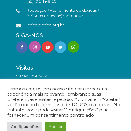
(49)49 9114-8160
Recepção / Atendimento de dúvidas /
(85)3099.8805/(85)3099-8803
crfce@crfce.org.br
SIGA-NOS
Visitas
Visitas Hoje: 7430
Total de Visitas: 9877543
Usamos cookies em nosso site para fornecer a
experiência mais relevante, lembrando suas
preferências e visitas repetidas. Ao clicar em “Aceitar”,
você concorda com o uso de TODOS os cookies. No
entanto, você pode visitar "Configurações" para
fornecer um consentimento controlado.
© Conselho Regional de Farmácia do Estado do Ceará -
Todos os direitos reservados.
Configurações
Aceitar