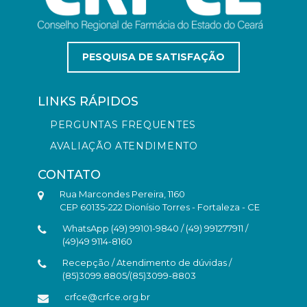
PESQUISA DE SATISFAÇÃO
LINKS RÁPIDOS
PERGUNTAS FREQUENTES
AVALIAÇÃO ATENDIMENTO
CONTATO
Rua Marcondes Pereira, 1160
CEP 60135-222 Dionísio Torres - Fortaleza - CE
WhatsApp (49) 99101-9840 / (49) 991277911 /
(49)49 9114-8160
Recepção / Atendimento de dúvidas /
(85)3099.8805/(85)3099-8803
crfce@crfce.org.br