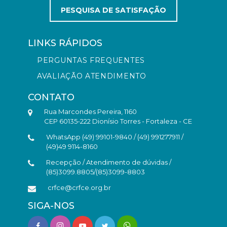
PESQUISA DE SATISFAÇÃO
LINKS RÁPIDOS
PERGUNTAS FREQUENTES
AVALIAÇÃO ATENDIMENTO
CONTATO
Rua Marcondes Pereira, 1160
CEP 60135-222 Dionísio Torres - Fortaleza - CE
WhatsApp (49) 99101-9840 / (49) 991277911 /
(49)49 9114-8160
Recepção / Atendimento de dúvidas /
(85)3099.8805/(85)3099-8803
crfce@crfce.org.br
SIGA-NOS