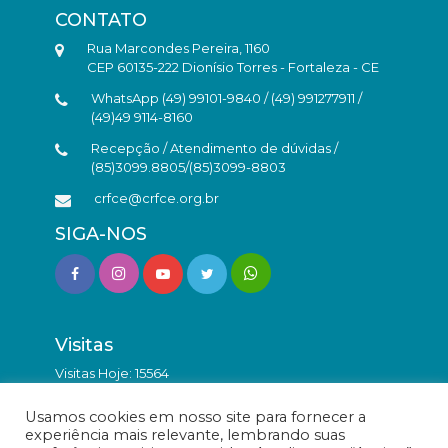
CONTATO
Rua Marcondes Pereira, 1160
CEP 60135-222 Dionísio Torres - Fortaleza - CE
WhatsApp (49) 99101-9840 / (49) 991277911 /
(49)49 9114-8160
Recepção / Atendimento de dúvidas /
(85)3099.8805/(85)3099-8803
crfce@crfce.org.br
SIGA-NOS
Visitas
Visitas Hoje: 15564
Total de Visitas: 9840489
Usamos cookies em nosso site para fornecer a
experiência mais relevante, lembrando suas