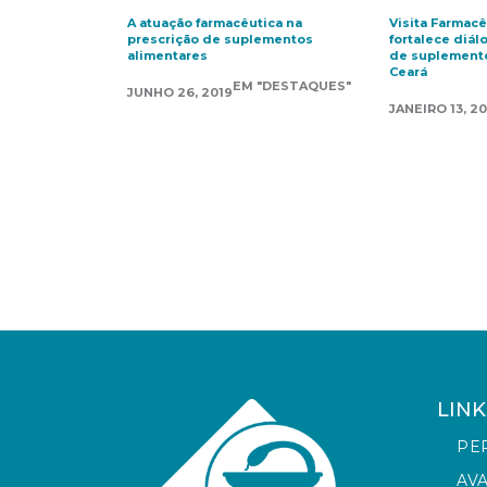
A atuação farmacêutica na
Visita Farmac
prescrição de suplementos
fortalece diál
alimentares
de suplemento
Ceará
EM "DESTAQUES"
JUNHO 26, 2019
JANEIRO 13, 2
LINK
PE
AV