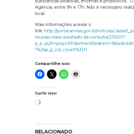
substâncias bioativas, enzimas e probióticos. O
Agência, entre 9h e 17h. Não é necessário realiz
local.
Mais informações acesse o
link:
http://portal.anvisa.gov.br/noticias/-/ass
reuniao-trara-resultado-da-consulta/219201?
p_p_auth=pwycKFii&inheritRedirect=false&
1%26p_p_col_count%3D1
Compartilhe isso:
Curtir isso:
Carregando...
RELACIONADO