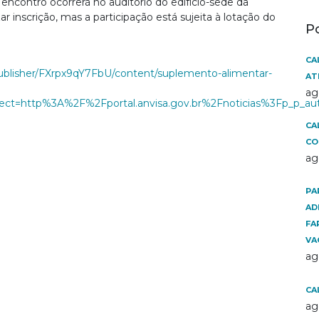
 encontro ocorrerá no auditório do edifício-sede da
ar inscrição, mas a participação está sujeita à lotação do
P
CA
et_publisher/FXrpx9qY7FbU/content/suplemento-alimentar-
AT
ag
redirect=http%3A%2F%2Fportal.anvisa.gov.br%2Fnoticias%
CA
CO
ag
PA
AD
FA
VA
ag
CA
ag