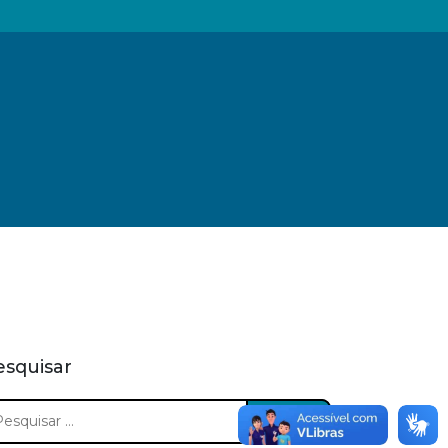
esquisar
squisar
: