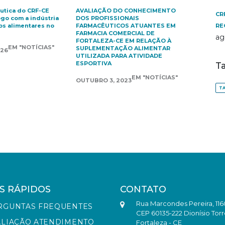
êutica do CRF-CE
AVALIAÇÃO DO CONHECIMENTO
CR
ogo com a indústria
DOS PROFISSIONAIS
s alimentares no
FARMACÊUTICOS ATUANTES EM
RE
FARMACIA COMERCIAL DE
ag
FORTALEZA-CE EM RELAÇÃO À
EM "NOTÍCIAS"
SUPLEMENTAÇÃO ALIMENTAR
026
UTILIZADA PARA ATIVIDADE
ESPORTIVA
T
EM "NOTÍCIAS"
OUTUBRO 3, 2023
TA
S RÁPIDOS
CONTATO
Rua Marcondes Pereira, 116
RGUNTAS FREQUENTES
CEP 60135-222 Dionísio Torr
ALIAÇÃO ATENDIMENTO
Fortaleza - CE