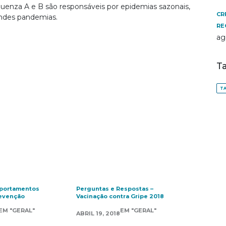
luenza A e B são responsáveis por epidemias sazonais,
CR
andes pandemias.
RE
ag
T
TA
mportamentos
Perguntas e Respostas –
revenção
Vacinação contra Gripe 2018
EM "GERAL"
EM "GERAL"
ABRIL 19, 2018