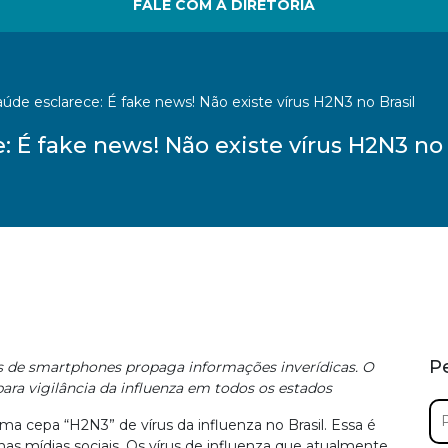
FALE COM A DIRETORIA
aúde esclarece: É fake news! Não existe vírus H2N3 no Brasil
: É fake news! Não existe vírus H2N3 no 
P
vos de smartphones propaga informações inverídicas.
O
para vigilância da influenza em todos os estados
Pe
ma cepa “H2N3” de vírus da influenza no Brasil. Essa é
por
nas mídias sociais. Os vírus de influenza que atualmente