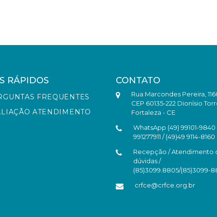
S RÁPIDOS
CONTATO
Rua Marcondes Pereira, 116
RGUNTAS FREQUENTES
CEP 60135-222 Dionísio Torr
ALIAÇÃO ATENDIMENTO
Fortaleza - CE
WhatsApp (49) 99101-9840 /
991277911 / (49)49 9114-8160
Recepção / Atendimento 
dúvidas /
(85)3099.8805/(85)3099-
crfce@crfce.org.br