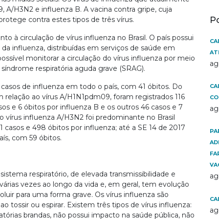
 A/H3N2 e influenza B. A vacina contra gripe, cuja
P
rotege contra estes tipos de três vírus.
o à circulação de vírus influenza no Brasil. O país possui
CA
 da influenza, distribuídas em serviços de saúde em
AT
ssível monitorar a circulação do vírus influenza por meio
ag
 síndrome respiratória aguda grave (SRAG).
 casos de influenza em todo o país, com 41 óbitos. Do
CA
Em relação ao vírus A/H1N1pdm09, foram registrados 116
CO
sos e 6 óbitos por influenza B e os outros 46 casos e 7
ag
o vírus influenza A/H3N2 foi predominante no Brasil
1 casos e 498 óbitos por influenza; até a SE 14 de 2017
PA
ís, com 59 óbitos.
AD
FA
VA
sistema respiratório, de elevada transmissibilidade e
ag
 várias vezes ao longo da vida e, em geral, tem evolução
luir para uma forma grave. Os vírus influenza são
CA
o tossir ou espirar. Existem três tipos de vírus influenza:
ag
ratórias brandas, não possui impacto na saúde pública, não