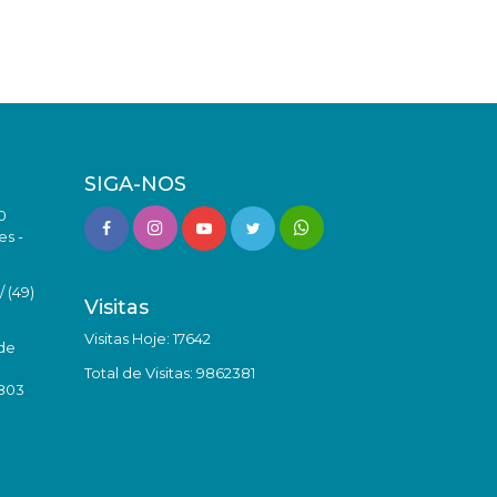
SIGA-NOS
0
es -
 (49)
Visitas
Visitas Hoje: 17642
de
Total de Visitas: 9862381
8803