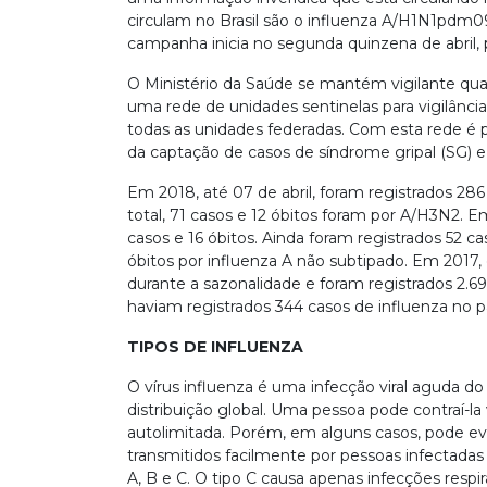
circulam no Brasil são o influenza A/H1N1pdm09,
campanha inicia no segunda quinzena de abril, p
O Ministério da Saúde se mantém vigilante quant
uma rede de unidades sentinelas para vigilância
todas as unidades federadas. Com esta rede é po
da captação de casos de síndrome gripal (SG) e
Em 2018, até 07 de abril, foram registrados 286
total, 71 casos e 12 óbitos foram por A/H3N2. 
casos e 16 óbitos. Ainda foram registrados 52 ca
óbitos por influenza A não subtipado. Em 2017, 
durante a sazonalidade e foram registrados 2.69
haviam registrados 344 casos de influenza no pa
TIPOS DE INFLUENZA
O vírus influenza é uma infecção viral aguda do 
distribuição global. Uma pessoa pode contraí-la
autolimitada. Porém, em alguns casos, pode evo
transmitidos facilmente por pessoas infectadas a
A, B e C. O tipo C causa apenas infecções respi