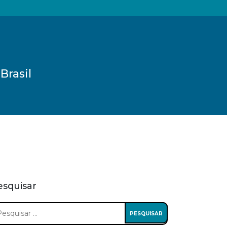
Brasil
esquisar
squisar
: