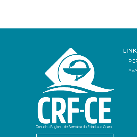
LINK
PE
AV