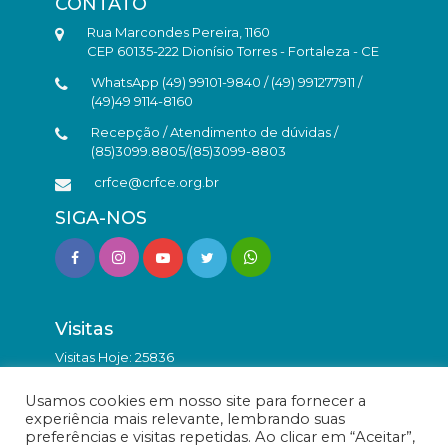
CONTATO
Rua Marcondes Pereira, 1160
CEP 60135-222 Dionísio Torres - Fortaleza - CE
WhatsApp (49) 99101-9840 / (49) 991277911 /
(49)49 9114-8160
Recepção / Atendimento de dúvidas /
(85)3099.8805/(85)3099-8803
crfce@crfce.org.br
SIGA-NOS
Visitas
Visitas Hoje: 25836
Total de Visitas: 9818620
Usamos cookies em nosso site para fornecer a
experiência mais relevante, lembrando suas
preferências e visitas repetidas. Ao clicar em “Aceitar”,