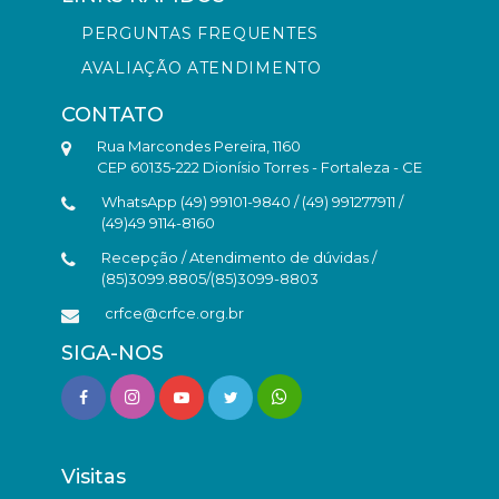
PERGUNTAS FREQUENTES
AVALIAÇÃO ATENDIMENTO
CONTATO
Rua Marcondes Pereira, 1160
CEP 60135-222 Dionísio Torres - Fortaleza - CE
WhatsApp (49) 99101-9840 / (49) 991277911 /
(49)49 9114-8160
Recepção / Atendimento de dúvidas /
(85)3099.8805/(85)3099-8803
crfce@crfce.org.br
SIGA-NOS
Visitas