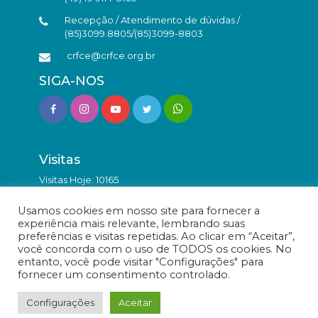
Recepção / Atendimento de dúvidas /
(85)3099.8805/(85)3099-8803
crfce@crfce.org.br
SIGA-NOS
Visitas
Visitas Hoje: 10165
Total de Visitas: 9835086
Usamos cookies em nosso site para fornecer a
experiência mais relevante, lembrando suas
preferências e visitas repetidas. Ao clicar em “Aceitar”,
você concorda com o uso de TODOS os cookies. No
entanto, você pode visitar "Configurações" para
fornecer um consentimento controlado.
© Conselho Regional de Farmácia do Estado do Ceará -
Todos os direitos reservados.
Configurações
Aceitar