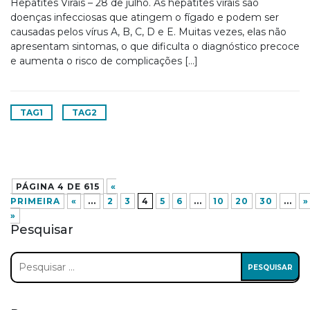
Hepatites Virais – 28 de julho. As hepatites virais são
doenças infecciosas que atingem o fígado e podem ser
causadas pelos vírus A, B, C, D e E. Muitas vezes, elas não
apresentam sintomas, o que dificulta o diagnóstico precoce
e aumenta o risco de complicações […]
TAG1
TAG2
PÁGINA 4 DE 615
«
PRIMEIRA
«
...
2
3
4
5
6
...
10
20
30
...
»
»
Pesquisar
Pesquisar
por: