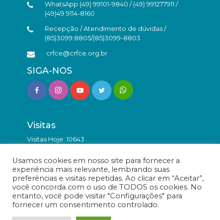
WhatsApp (49) 99101-9840 / (49) 991277911 /
(49)49 9114-8160
Recepção / Atendimento de dúvidas /
(85)3099.8805/(85)3099-8803
crfce@crfce.org.br
SIGA-NOS
Visitas
Visitas Hoje: 10643
Total de Visitas: 9880759
Usamos cookies em nosso site para fornecer a
experiência mais relevante, lembrando suas
preferências e visitas repetidas. Ao clicar em “Aceitar”,
você concorda com o uso de TODOS os cookies. No
entanto, você pode visitar "Configurações" para
fornecer um consentimento controlado.
© Conselho Regional de Farmácia do Estado do Ceará -