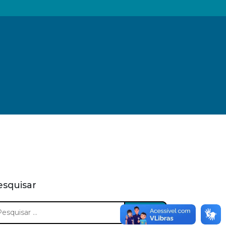
esquisar
squisar
: