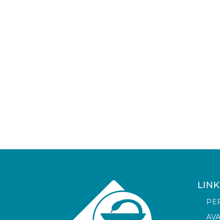
LINK
PE
AV