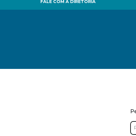
FALE COM A DIRETORIA
P
Pe
por