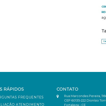
CR
RE
ag
T
TA
S RÁPIDOS
CONTATO
Rua Marcondes Pereira, 116
RGUNTAS FREQUENTES
CEP 60135-222 Dionísio Torr
ALIAÇÃO ATENDIMENTO
Fortaleza - CE