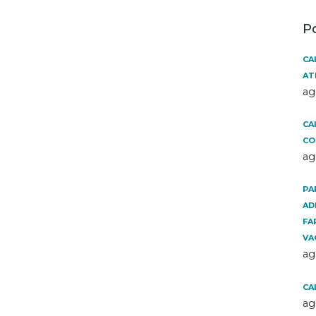
P
CA
AT
ag
CA
CO
ag
PA
AD
FA
VA
ag
CA
ag