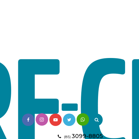
3099-8805
(85)