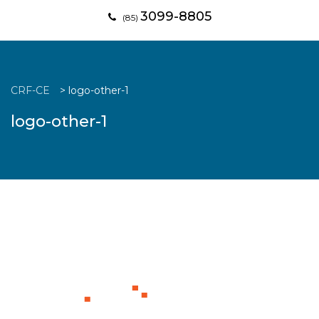
3099-8805
(85)
CRF-CE
>
logo-other-1
logo-other-1