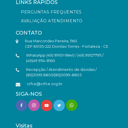
LINKS RÁPIDOS
PERGUNTAS FREQUENTES
AVALIAÇÃO ATENDIMENTO
CONTATO
Rua Marcondes Pereira, 1160
CEP 60135-222 Dionísio Torres - Fortaleza - CE
WhatsApp (49) 99101-9840 / (49) 991277911 /
(49)49 9114-8160
Recepção / Atendimento de dúvidas /
(85)3099.8805/(85)3099-8803
crfce@crfce.org.br
SIGA-NOS
Visitas